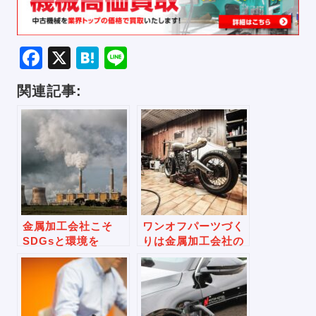
Facebook
X
Hatena
Line
関連記事:
金属加工会社こそ
ワンオフパーツづく
SDGsと環境を
りは金属加工会社の
副業？