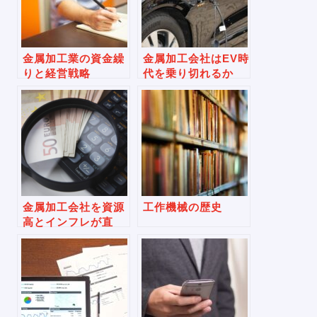
金属加工業の資金繰
金属加工会社はEV時
りと経営戦略
代を乗り切れるか
金属加工会社を資源
工作機械の歴史
高とインフレが直
撃、生き残り策は？