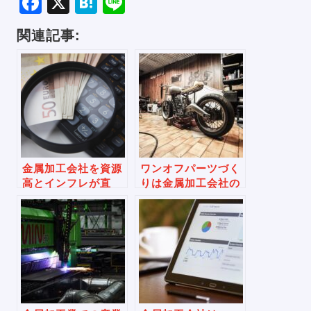
Facebook
X
Hatena
Line
関連記事:
金属加工会社を資源
ワンオフパーツづく
高とインフレが直
りは金属加工会社の
撃、生き残り策は？
副業？