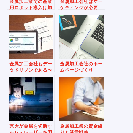
金属加工業での産業
金属加工会社はマー
用ロボット導入は加
ケティングが必要
速しているのか
金属加工会社もデー
金属加工会社のホー
タドリブンであるべ
ムページづくり
きか
京大が金属を切断す
金属加工業の資金繰
る1cmレーザーを開
りと経営戦略