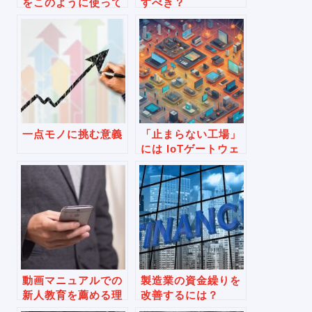
をこのように使って
すべき？
いる
一点モノに挑む意義
「止まらない工場」
には IoTゲートウェ
イが必要
動画マニュアルでの
製造業の資金繰りを
新人教育を薦める理
改善するには？
由