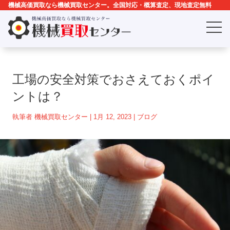
機械高価買取なら機械買取センター。全国対応・概算査定、現地査定無料
工場の安全対策でおさえておくポイ
ントは？
執筆者
機械買取センター
|
1月 12, 2023
|
ブログ