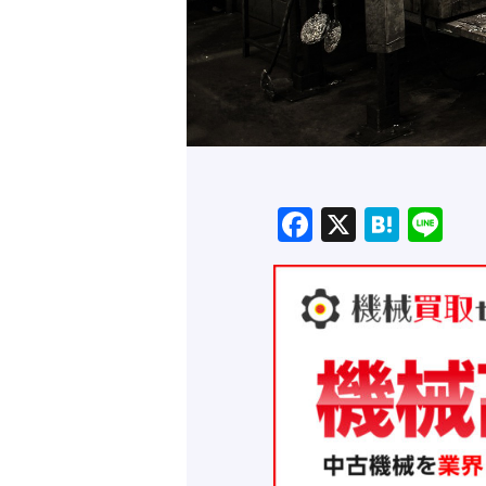
Facebook
X
Hate
Li