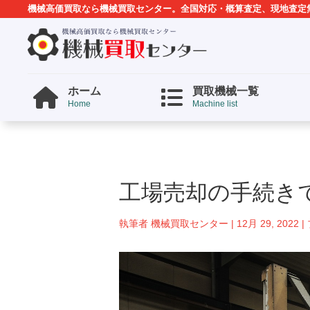
機械高価買取なら機械買取センター。全国対応・概算査定、現地査定
ホーム
買取機械一覧
Home
Machine list
工場売却の手続き
執筆者
機械買取センター
|
12月 29, 2022
|