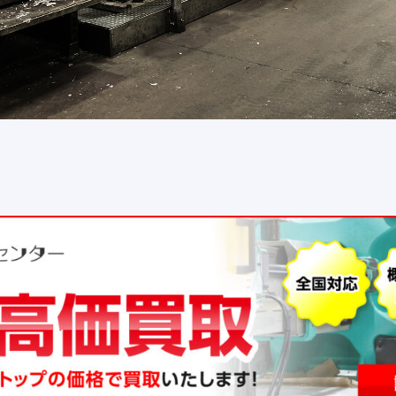
na
ne