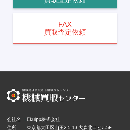
FAX
買取査定依頼
会社名
:
Ekuipp株式会社
住所
:
東京都大田区山王2-5-13 大森北口ビル5F