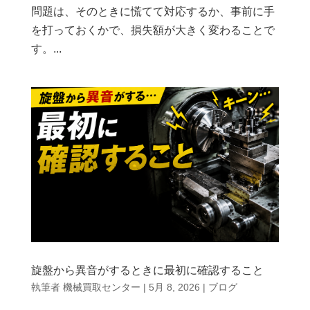
問題は、そのときに慌てて対応するか、事前に手
を打っておくかで、損失額が大きく変わることで
す。...
旋盤から異音がするときに最初に確認すること
執筆者
機械買取センター
|
5月 8, 2026
|
ブログ