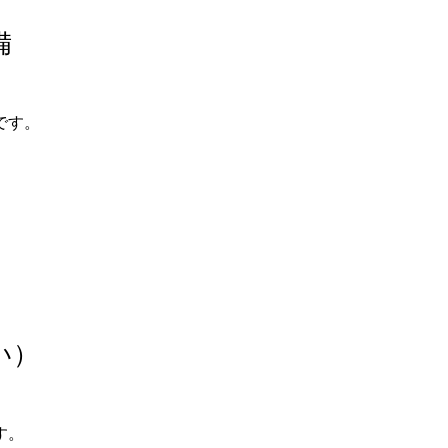
備
です。
い）
す。