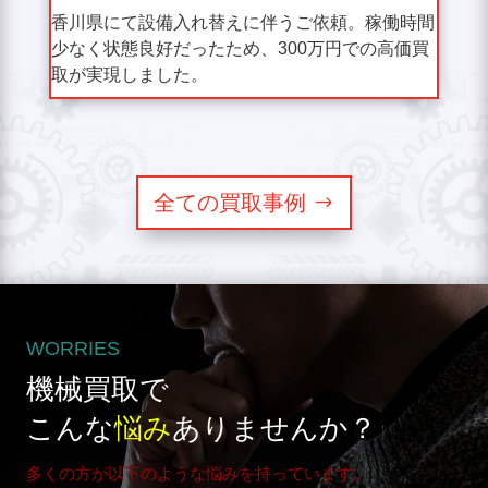
香川県にて設備入れ替えに伴うご依頼。稼働時間
少なく状態良好だったため、300万円での高価買
取が実現しました。
全ての買取事例
WORRIES
機械買取で
こんな
悩み
ありませんか？
多くの方が以下のような悩みを持っています。