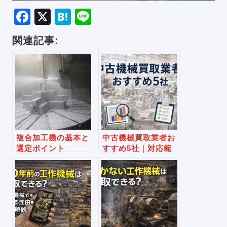
Facebook
X
Hatena
Line
関連記事:
複合加工機の基本と
中古機械買取業者お
選定ポイント
すすめ5社｜対応範
囲・実績・安心感で
比較