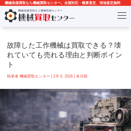
機械高価買取なら機械買取センター。全国対応・概算査定、現地査定無料
故障した工作機械は買取できる？壊
れていても売れる理由と判断ポイン
ト
執筆者
機械買取センター
|
2月 6, 2026
|
未分類