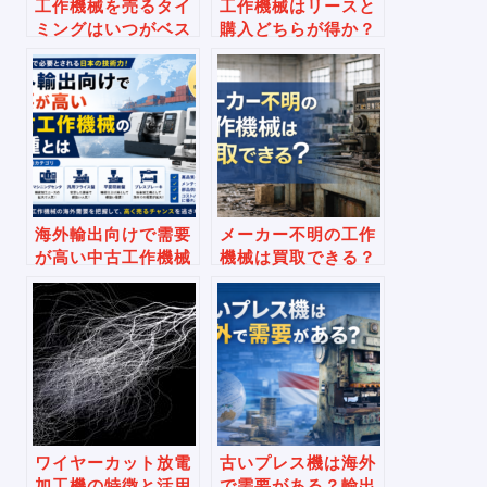
工作機械を売るタイ
工作機械はリースと
ミングはいつがベス
購入どちらが得か？
ト？後悔しない判断
中小企業向けに徹底
基準を徹底解説
比較
海外輸出向けで需要
メーカー不明の工作
が高い中古工作機械
機械は買取できる？
の機種とは？買取価
型式が分からない場
格が上がる条件も解
合の判断ポイント
説
ワイヤーカット放電
古いプレス機は海外
加工機の特徴と活用
で需要がある？輸出