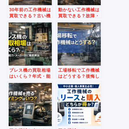
30年前の工作機械は
動かない工作機械は
買取できる？古い機
買取できる？故障・
械でも売れる理由を
電源が入らない場合
徹底解説
の判断基準を解説
プレス機の買取相場
工場移転で工作機械
はいくら？年式・能
はどうする？後悔し
力・メーカー別に徹
ない判断と進め方を
底解説
解説