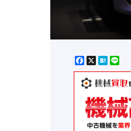
Facebook
X
Hate
Li