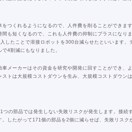
車をつくれるようになるので、人件費を削ることができま
時間も短くなるので、これも人件費の抑制にプラスになり
導入したことで溶接ロボットを300台減らせたといいます。
ルで4割減にもなりました。
動車メーカーはその資金を研究や開発に回すことができ、
ャストは大規模コストダウンを生み、大規模コストダウン
、1つの部品では発生しない失敗リスクが発生します。接続
す。したがって171個の部品を2個に減らせば、失敗リスク