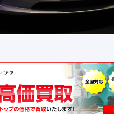
na
ne